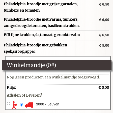
€ 6,50
Philadelphia-broodje met grijze garnalen,
tuinkers en tomaten
€ 6,00
Philadelphia-broodje met Parma, tuinkers,
zongedroogde tomaten, basilicumkruiden.
€ 6,50
Effi fijne kruiden,sla,tomaat, gerookte zalm
€ 5,00
Philadelphia-broodje met gebakken
spek,siroop,appel.
Winkelmandje (
0
#)
Nog geen producten aan winkelmandje toegevoegd.
Prijs:
€ 0,00
Afhalen of Leveren?
3000 - Leuven