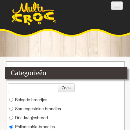
HOME
BESTELLEN
FOTO'S
Categorieën
LOGIN
CONTACT
Zoek
Belegde broodjes
Samengestelde broodjes
Drie-laagjesbrood
Philadelphia-broodjes