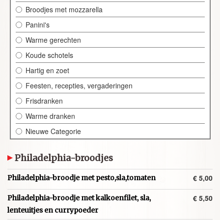
Broodjes met mozzarella
Panini's
Warme gerechten
Koude schotels
Hartig en zoet
Feesten, recepties, vergaderingen
Frisdranken
Warme dranken
Nieuwe Categorie
Philadelphia-broodjes
€ 5,00
Philadelphia-broodje met pesto,sla,tomaten
€ 5,50
Philadelphia-broodje met kalkoenfilet, sla,
lenteuitjes en currypoeder