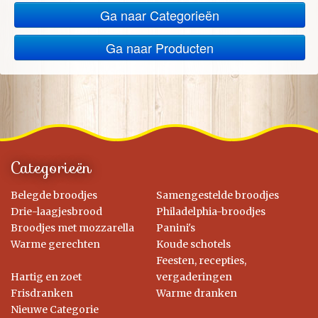
Ga naar Categorieën
Ga naar Producten
Categorieën
Belegde broodjes
Samengestelde broodjes
Drie-laagjesbrood
Philadelphia-broodjes
Broodjes met mozzarella
Panini's
Warme gerechten
Koude schotels
Feesten, recepties,
Hartig en zoet
vergaderingen
Frisdranken
Warme dranken
Nieuwe Categorie